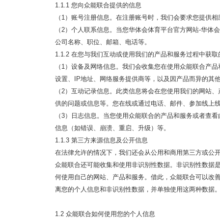
1.1.1 您向众能联合提供的信息
（1）账号注册信息。在注册账号时，我们会要求您提供相
（2）个人联系信息。当您华体会体育平台官方网站-华体
公司名称、职位、邮箱、电话等。
1.1.2 在您与我们互动或使用我们的产品和服务过程中获
（1）设备及网络信息。我们会收集您在使用众能联合产
设置、IP地址、网络服务提供商等，以及因产品而异的其
（2）互动记录信息。此类信息将会在您使用我们的网站
供的问题或信息等。您在线或通过电话、邮件、参加线上
（3）日志信息。当您使用众能联合的产品和服务或者查看
信息（如错误、崩溃、重启、升级）等。
1.1.3 第三方来源信息及公开信息
在法律允许的情况下，我们还会从公用和商用第三方或公
众能联合还可能收集和使用非识别性数据。非识别性数据
何使用自己的网站、产品和服务。借此，众能联合可以改
离您的个人信息和非识别性数据，并单独使用这两种数据
1.2 众能联合如何使用您的个人信息