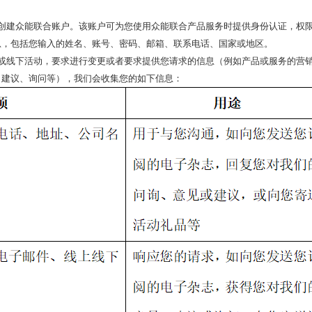
以创建众能联合账户。该账户可为您使用众能联合产品服务时提供身份认证，权
息，包括您输入的姓名、账号、密码、邮箱、联系电话、国家或地区。
上或线下活动，要求进行变更或者要求提供您请求的信息（例如产品或服务的营
、建议、询问等），我们会收集您的如下信息：