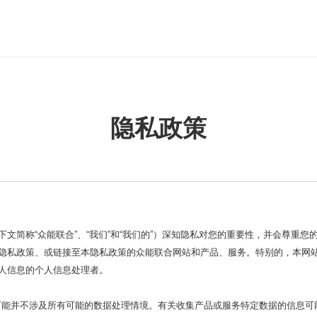
隐私政策
下文简称“众能联合”、“我们”和“我们的”）深知隐私对您的重要性，并会尊重
本隐私政策、或链接至本隐私政策的众能联合网站和产品、服务。特别的，本网站
个人信息的个人信息处理者。
可能并不涉及所有可能的数据处理情境。有关收集产品或服务特定数据的信息可