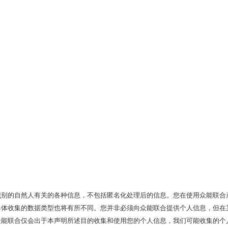
识别的自然人有关的各种信息，不包括匿名化处理后的信息。您在使用众能联合
具体收集的数据类型也将有所不同。您并非必须向众能联合提供个人信息，但在
众能联合仅会出于本声明所述目的收集和使用您的个人信息，我们可能收集的个