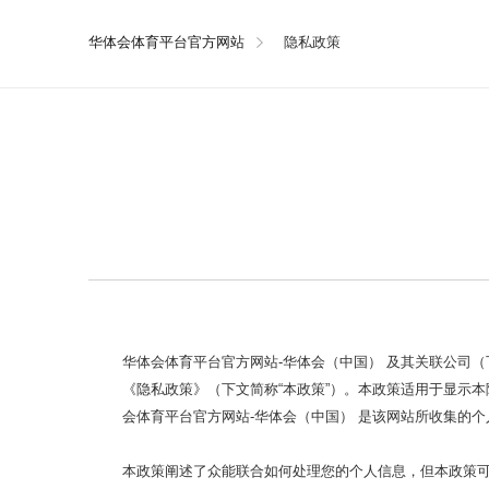
华体会体育平台官方网站
隐私政策
华体会体育平台官方网站-华体会（中国） 及其关联公司（
《隐私政策》（下文简称“本政策”）。本政策适用于显示
会体育平台官方网站-华体会（中国） 是该网站所收集的
本政策阐述了众能联合如何处理您的个人信息，但本政策