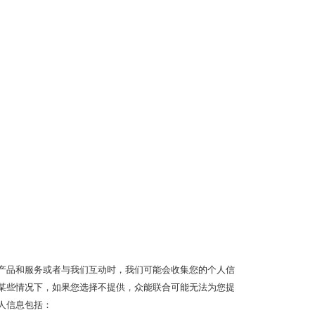
产品和服务或者与我们互动时，我们可能会收集您的个人信
某些情况下，如果您选择不提供，众能联合可能无法为您提
人信息包括：