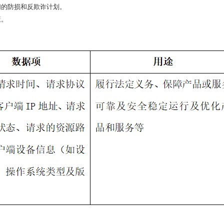
们的防损和反欺诈计划。
策。