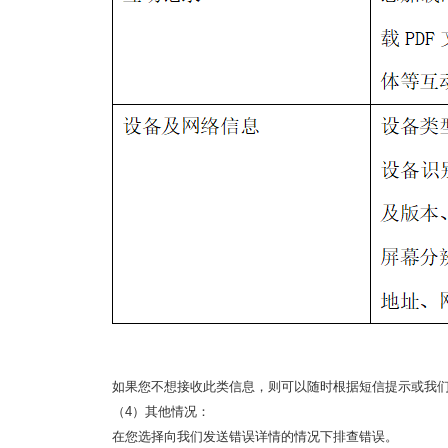
如果您不想接收此类信息，则可以随时根据短信提示或我
（4）其他情况：
在您选择向我们发送错误详情的情况下排查错误。